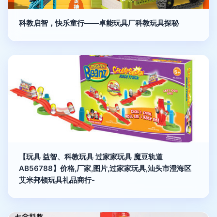
科教启智，快乐童行——卓能玩具厂科教玩具探秘
【玩具 益智、科教玩具 过家家玩具 魔豆轨道
AB56788】价格,厂家,图片,过家家玩具,汕头市澄海区
艾米邦顿玩具礼品商行-