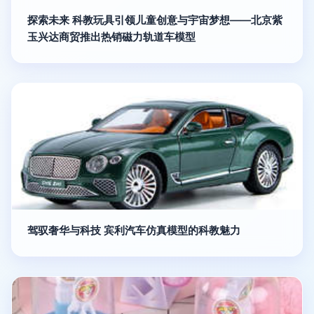
探索未来 科教玩具引领儿童创意与宇宙梦想——北京紫
玉兴达商贸推出热销磁力轨道车模型
驾驭奢华与科技 宾利汽车仿真模型的科教魅力