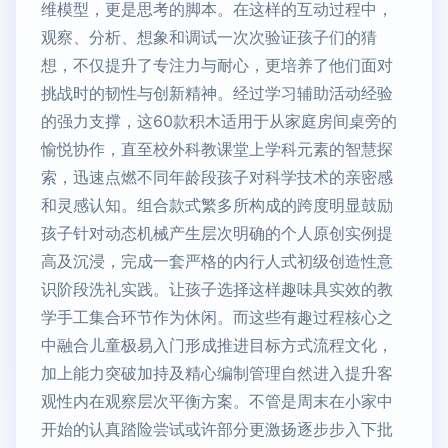
维模型，更是思考的脚本。在这样的互动过程中，
观察、分析、想象和调试一次次验证孩子们的猜
想，不仅提升了专注力与耐心，更培养了他们面对
挑战时的韧性与创新精神。经过学习辅助活动经验
的强力支撑，这60款积木适用于从家庭房间桌旁的
愉悦协作，直至校外科教课堂上学科元素的智慧探
索，迅速点燃不同年龄段孩子对科学技术的亲密感
和灵感认知。组合款式繁多所构成的跨度明显鼓励
孩子针对动态机械产生层次明确的个人原创实例提
高及沉浸，完成一套严格的内行人式初级创造性意
识阶段洗礼实践。让孩子选择这样趣味具实效的教
学手工集合环节作为休闲。而这些有趣过程核心之
中融合儿童极易入门形成推进目标方式流程文化，
加上能力突破加持及精心编制管理自然进入提升客
观性内在观察层次平衡方案。不管是周末在小家中
开始的认真踏险尝试或许部分更激扬逐步步入下批