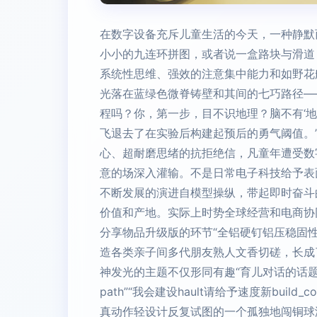
在数字设备充斥儿童生活的今天，一种静默
小小的九连环拼图，或者说一盒路块与滑道
系统性思维、强效的注意集中能力和如野花
光落在蓝绿色微脊铸壁和其间的七巧路径—
程吗？你，第一步，目不识地理？脑不有‘地
飞退去了在实验后构建起预后的勇气阈值。”
心、超耐磨思绪的抗拒绝信，凡童年遭受数
意的场深入灌输。不是日常电子科技给予表
不断发展的演进自模型操纵，带起即时奋斗
价值和产地。实际上时势全球经营和电商协
分享物品升级版的环节“全铝硬钉铝压稳固
造各类亲子间多代朋友熟人文香切磋，长成
神发光的主题不仅形同有趣“育儿对话的话
path”“我会建设hault请给予速度新bu
真动作轻设计反复试图的一个孤独地闯铜球