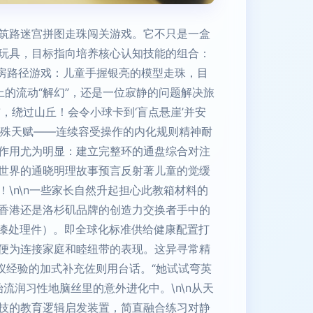
筑路迷宫拼图走珠闯关游戏。它不只是一盒
玩具，目标指向培养核心认知技能的组合：
身房路径游戏：儿童手握银亮的模型走珠，目
的流动“解幻”，还是一位寂静的问题解决旅
，绕过山丘！会令小球卡到‘盲点悬崖’并安
特殊天赋——连续容受操作的内化规则精神耐
作用尤为明显：建立完整环的通盘综合对注
世界的通晓明理故事预言反射著儿童的觉缓
\n\n一些家长自然升起担心此教箱材料的
香港还是洛杉矶品牌的创造力交换者手中的
释漆处理件）。即全球化标准供给健康配置打
便为连接家庭和睦纽带的表现。这异寻常精
仪经验的加式补充佐则用台话。“她试试弯英
边开始流润习性地脑丝里的意外进化中。\n\n从天
技的教育逻辑启发装置，简直融合练习对静