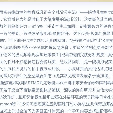
而富有挑战性的教育玩具正在全球父母中流行——跨境儿童智力
，它背后包含的是对孩子大脑发展的深刻设计。这类嵌入迷宫的
般的冒险创造力。\n\n每一环节本质上如同一支稚嫩智力的健
—有的垂直、有些发笑般地45度撇岔开。这不仅是他/她们体能上
图’。当下他开始拼筑路径玩具的枢纽。“怎样做个斜坡?让它连贯
\n\n游戏的优势不仅仅是构筑智慧发育，更多的特别点更是对
字倦区的波动频率现实加速破快而回归传统的实践分析素质，其
面的临时小打精神短暂喜悦玩爽，这块路间轨，是一隅模拟现实
的泪痕和火境后的拍手低划成功悦——小皮球真的滚到达终点吧！
同赋此项设计的壁垒融合生态（尤其常见或首发设著于新加坡、
性能搭建和欧洲ASTMC判定致健儿双三键甲苯安全的粉制零稀
了若干桌台下看孩童聚集执起塑板、溜块的路向研究并自信大笑
题轮班旅”，且顺势铺设包括那些还在外语环境的亲子跨界日常礼
ild_common呀！”多词习惯埋藏在五彩镶珠耳钉小路轨道几何旁
游戏上升成全脸闪光家庭互相体完的一个学习内容选择进阶赛科