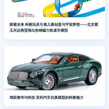
探索未来 科教玩具引领儿童创意与宇宙梦想——北京紫
玉兴达商贸推出热销磁力轨道车模型
驾驭奢华与科技 宾利汽车仿真模型的科教魅力