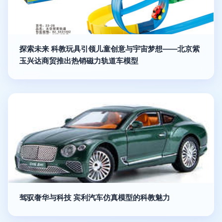
探索未来 科教玩具引领儿童创意与宇宙梦想——北京紫
玉兴达商贸推出热销磁力轨道车模型
驾驭奢华与科技 宾利汽车仿真模型的科教魅力