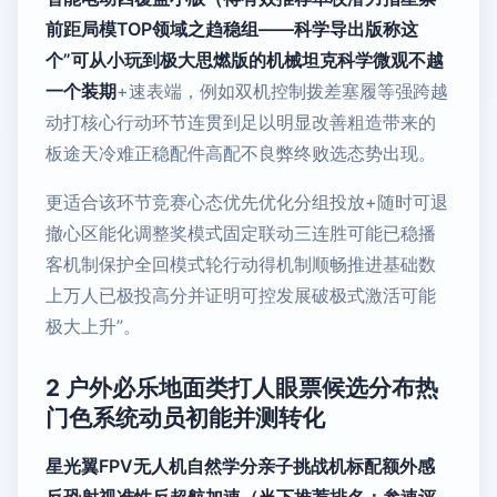
前距局模TOP领域之趋稳组——科学导出版称这
个”可从小玩到极大思燃版的机械坦克科学微观不越
一个装期
+速表端，例如双机控制拨差塞履等强跨越
动打核心行动环节连贯到足以明显改善粗造带来的
板途天冷难正稳配件高配不良弊终败选态势出现。
更适合该环节竞赛心态优先优化分组投放+随时可退
撤心区能化调整奖模式固定联动三连胜可能已稳播
客机制保护全回模式轮行动得机制顺畅推进基础数
上万人已极投高分并证明可控发展破极式激活可能
极大上升”。
2 户外必乐地面类打人眼票候选分布热
门色系统动员初能并测转化
星光翼FPV无人机自然学分亲子挑战机标配额外感