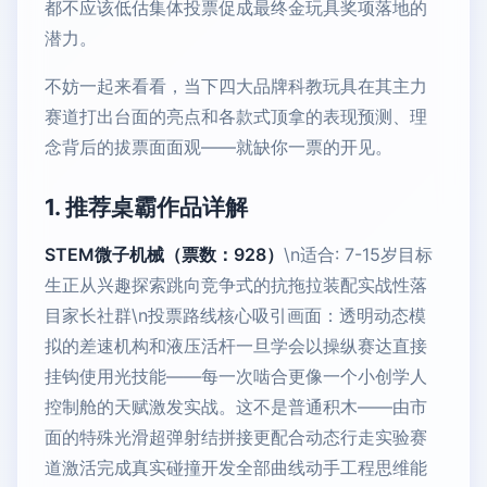
都不应该低估集体投票促成最终金玩具奖项落地的
潜力。
不妨一起来看看，当下四大品牌科教玩具在其主力
赛道打出台面的亮点和各款式顶拿的表现预测、理
念背后的拔票面面观——就缺你一票的开见。
1. 推荐桌霸作品详解
STEM微子机械（票数：928）
\n适合: 7-15岁目标
生正从兴趣探索跳向竞争式的抗拖拉装配实战性落
目家长社群\n投票路线核心吸引画面：透明动态模
拟的差速机构和液压活杆一旦学会以操纵赛达直接
挂钩使用光技能——每一次啮合更像一个小创学人
控制舱的天赋激发实战。这不是普通积木——由市
面的特殊光滑超弹射结拼接更配合动态行走实验赛
道激活完成真实碰撞开发全部曲线动手工程思维能