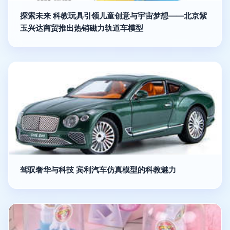
探索未来 科教玩具引领儿童创意与宇宙梦想——北京紫
玉兴达商贸推出热销磁力轨道车模型
驾驭奢华与科技 宾利汽车仿真模型的科教魅力